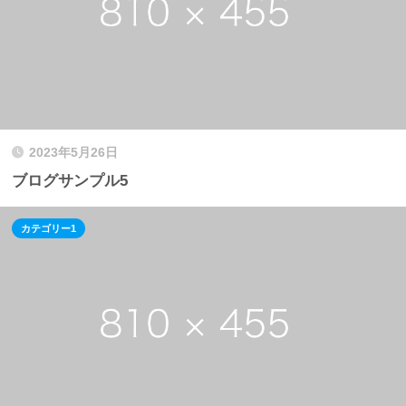
2023年5月26日
ブログサンプル5
カテゴリー1