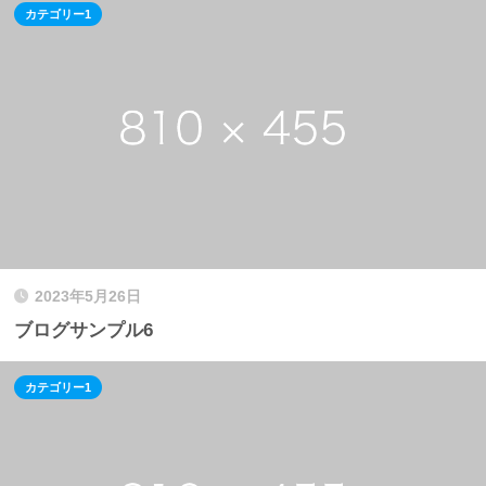
カテゴリー1
2023年5月26日
ブログサンプル6
カテゴリー1